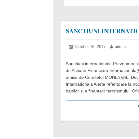
ADMIN
SANCTIUNI INTERNATI
'S
POSTS
Posted
October 16, 2017
October
Author:
admin
on:
23,
2017
Sanctiuni internationale Prevenirea si
de Actiune Financiara Internationala
emise de Comitetul MONEYVAL Declar
Internationala Alerte referitoare la no
banilor si a finantarii terorismului O