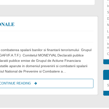
I
S
D
ONALE
N
L
I
I
n
 combaterea spalarii banilor si finantarii terorismului Grupul
C
(GAFI/F.A.T.F.) Comitetul MONEYVAL Declaratii publice
atii publice emise de Grupul de Actiune Financiara
utatile aparute in domeniul prevenirii si combaterii spalarii
ficiul National de Prevenire si Combatere a…
CONTINUE READING
S
S
A
N
C
T