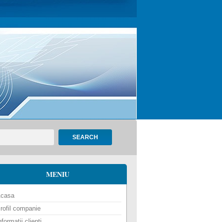
SEARCH
MENIU
casa
rofil companie
nformatii clienti